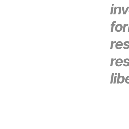
in
for
res
res
lib