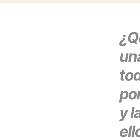
¿Q
una
tod
por
y 
ell