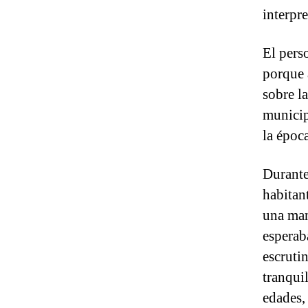
interpr
El perso
porque 
sobre la
municip
la époc
Durante
habitan
una ma
esperab
escrutin
tranqui
edades,