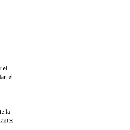
r el
lan el
te la
nantes
s