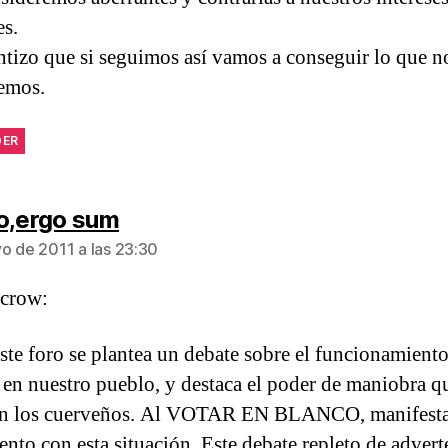
es.
ntizo que si seguimos así vamos a conseguir lo que n
emos.
DER
dice:
o,ergo sum
o de 2011 a las 23:30
 crow:
ste foro se plantea un debate sobre el funcionamiento
a en nuestro pueblo, y destaca el poder de maniobra q
 en los cuerveños. Al VOTAR EN BLANCO, manifest
ento con esta situación. Este debate repleto de advert