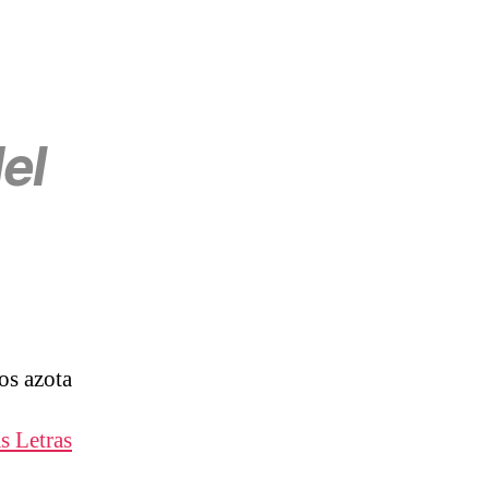
del
os azota
s Letras