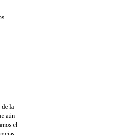
os
 de la
ue aún
amos el
encias