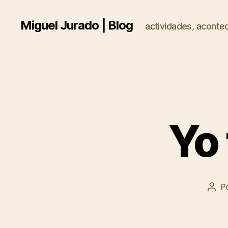
Miguel Jurado | Blog
actividades, acontec
Yo
P
Aut
de
la
entr