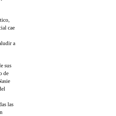
tico,
ial cae
ludir a
de sus
o de
asie
del
das las
an