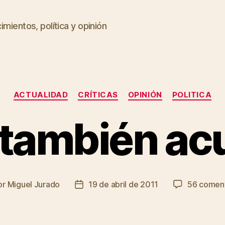
imientos, política y opinión
Categorías
ACTUALIDAD
CRÍTICAS
OPINIÓN
POLITICA
 también ac
or
Miguel Jurado
19 de abril de 2011
56 coment
or
Fecha
de
la
ada
entrada