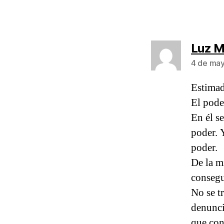
Luz M
4 de may
Estim
El pode
En él se
poder. 
poder.
De la m
conseg
No se tr
denunci
que con