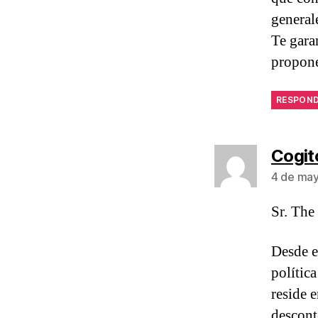
general
Te gara
propon
RESPON
Cogit
4 de may
Sr. The
Desde e
polític
reside
descont