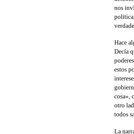
nos inv
polític
verdade
Hace al
Decía q
poderes
estos p
interes
gobiern
cosa», 
otro la
todos s
La narr