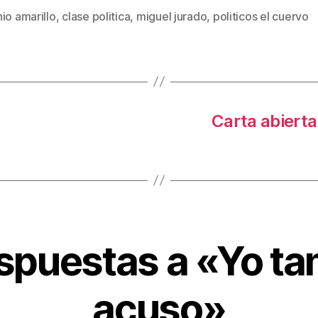
io amarillo
,
clase politica
,
miguel jurado
,
politicos el cuervo
s
Carta abierta
spuestas a «Yo t
acuso»