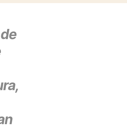
 de
e
ura,
han