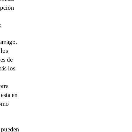
opción
s.
ramago.
 los
es de
más los
otra
 esta en
como
e pueden