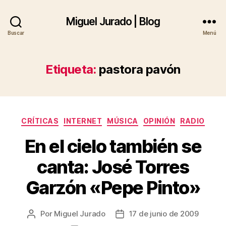
Miguel Jurado | Blog
Buscar
Menú
Etiqueta:
pastora pavón
Categorías
CRÍTICAS
INTERNET
MÚSICA
OPINIÓN
RADIO
En el cielo también se
canta: José Torres
Garzón «Pepe Pinto»
Por
Miguel Jurado
17 de junio de 2009
Autor
Fecha
de
de