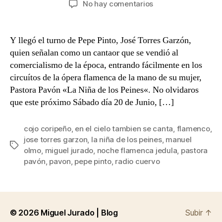
en
No hay comentarios
la
la
En
entrada
entrada
el
cielo
Y llegó el turno de Pepe Pinto, José Torres Garzón,
también
quien señalan como un cantaor que se vendió al
se
comercialismo de la época, entrando fácilmente en los
canta:
circuítos de la ópera flamenca de la mano de su mujer,
José
Pastora Pavón «La Niña de los Peines«. No olvidaros
Torres
que este próximo Sábado día 20 de Junio, […]
Garzón
«Pepe
Pinto»
cojo coripeño
,
en el cielo tambien se canta
,
flamenco
,
jose torres garzon
,
la niña de los peines
,
manuel
Etiquetas
olmo
,
miguel jurado
,
noche flamenca jedula
,
pastora
pavón
,
pavon
,
pepe pinto
,
radio cuervo
© 2026
Miguel Jurado | Blog
Subir
↑