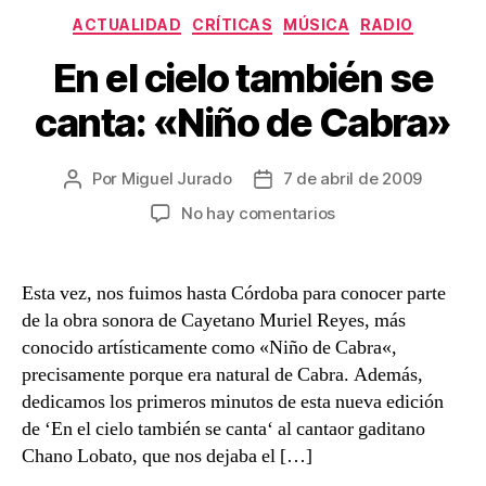
Categorías
ACTUALIDAD
CRÍTICAS
MÚSICA
RADIO
En el cielo también se
canta: «Niño de Cabra»
Por
Miguel Jurado
7 de abril de 2009
Autor
Fecha
de
de
en
No hay comentarios
la
la
En
entrada
entrada
el
cielo
Esta vez, nos fuimos hasta Córdoba para conocer parte
también
de la obra sonora de Cayetano Muriel Reyes, más
se
conocido artísticamente como «Niño de Cabra«,
canta:
precisamente porque era natural de Cabra. Además,
«Niño
dedicamos los primeros minutos de esta nueva edición
de
de ‘En el cielo también se canta‘ al cantaor gaditano
Cabra»
Chano Lobato, que nos dejaba el […]