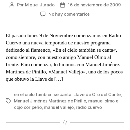
Por
Miguel Jurado
16 de noviembre de 2009
Autor
Fecha
de
de
en
No hay comentarios
la
la
En
entrada
entrada
el
cielo
El pasado lunes 9 de Noviembre comenzamos en Radio
también
Cuervo una nueva temporada de nuestro programa
se
dedicado al flamenco, «En el cielo también se canta«,
canta:
como siempre, con nuestro amigo Manuel Olmo al
Manuel
frente. Para comenzar, lo hicimos con Manuel Jiménez
Jiménez
Martínez de Pinillo, «Manuel Vallejo«, uno de los pocos
Martínez
de
que obtuvo la Llave de […]
Pinillo,
«Manuel
en el cielo tambien se canta
,
Llave de Oro del Cante
,
Vallejo»
Manuel Jiménez Martínez de Pinillo
,
manuel olmo el
Etiquetas
cojo coripeño
,
manuel vallejo
,
radio cuervo