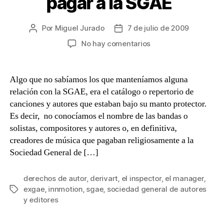
pagar a la SGAE
Por
Miguel Jurado
7 de julio de 2009
Autor
Fecha
de
de
en
No hay comentarios
la
la
‘El
entrada
entrada
Inspector’
y
Algo que no sabíamos los que manteníamos alguna
‘El
relación con la SGAE, era el catálogo o repertorio de
Manager’,
canciones y autores que estaban bajo su manto protector.
dos
Es decir, no conocíamos el nombre de las bandas o
aplicaciones
solistas, compositores y autores o, en definitiva,
fundamentales
creadores de música que pagaban religiosamente a la
para
no
Sociedad General de […]
pagar
a
derechos de autor
,
derivart
,
el inspector
,
el manager
,
la
exgae
,
innmotion
,
sgae
,
sociedad general de autores
Etiquetas
SGAE
y editores