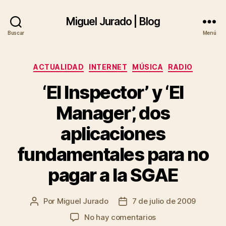
Miguel Jurado | Blog
Buscar
Menú
Categorías
ACTUALIDAD
INTERNET
MÚSICA
RADIO
‘El Inspector’ y ‘El
Manager’, dos
aplicaciones
fundamentales para no
pagar a la SGAE
Por
Miguel Jurado
7 de julio de 2009
Autor
Fecha
de
de
en
No hay comentarios
la
la