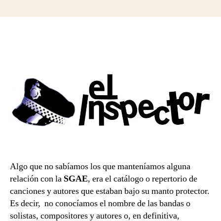
‘El
entrada
entrada
Inspector’
y
‘El
Manager’,
dos
aplicaciones
fundamentales
para
no
pagar
a
la
SGAE
Algo que no sabíamos los que manteníamos alguna
relación con la
SGAE
, era el catálogo o repertorio de
canciones y autores que estaban bajo su manto protector.
Es decir, no conocíamos el nombre de las bandas o
solistas, compositores y autores o, en definitiva,