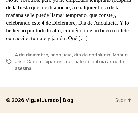
de
de la fiesta que me di anoche, a cualquier hora de la
1977
mañana se le puede llamar temprano, que conste),
celebrando este 4 de Diciembre, Día de Andalucía. Y lo
he hecho por todo lo alto; comiéndome un buen mollete
con acéite, tomate y jamón. Qué […]
4 de diciembre
,
andalucia
,
dia de andalucia
,
Manuel
Jose Garcia Caparros
,
marinaleda
,
policia armada
Etiquetas
asesina
© 2026
Miguel Jurado | Blog
Subir
↑