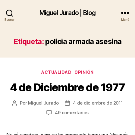
Miguel Jurado | Blog
Buscar
Menú
Etiqueta:
policia armada asesina
Categorías
ACTUALIDAD
OPINIÓN
4 de Diciembre de 1977
Por
Miguel Jurado
4 de diciembre de 2011
Autor
Fecha
de
de
en
49 comentarios
la
la
4
entrada
entrada
de
Diciembre
No sé vosotros, pero yo he empezado temprano (después