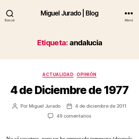
Miguel Jurado | Blog
Buscar
Menú
Etiqueta:
andalucia
Categorías
ACTUALIDAD
OPINIÓN
4 de Diciembre de 1977
Por
Miguel Jurado
4 de diciembre de 2011
Autor
Fecha
de
de
en
49 comentarios
la
la
4
entrada
entrada
de
Diciembre
No sé vosotros, pero yo he empezado temprano (después