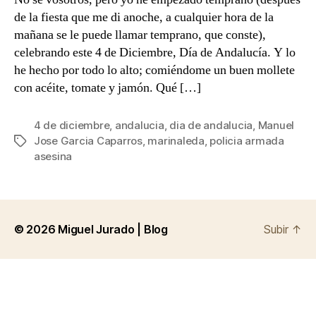
de
de la fiesta que me di anoche, a cualquier hora de la
1977
mañana se le puede llamar temprano, que conste),
celebrando este 4 de Diciembre, Día de Andalucía. Y lo
he hecho por todo lo alto; comiéndome un buen mollete
con acéite, tomate y jamón. Qué […]
4 de diciembre
,
andalucia
,
dia de andalucia
,
Manuel
Jose Garcia Caparros
,
marinaleda
,
policia armada
Etiquetas
asesina
© 2026
Miguel Jurado | Blog
Subir
↑