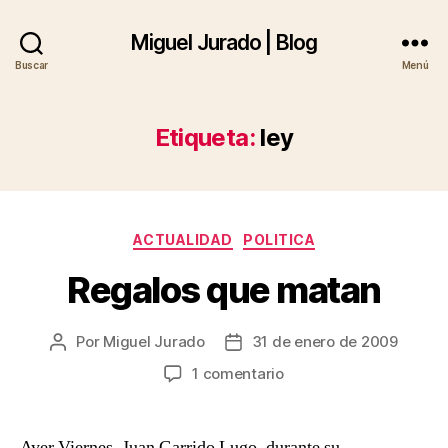
Miguel Jurado | Blog
Buscar
Menú
Etiqueta:
ley
Categorías
ACTUALIDAD
POLITICA
Regalos que matan
Por
Miguel Jurado
31 de enero de 2009
Autor
Fecha
de
de
en
1 comentario
la
la
Regalos
entrada
entrada
que
matan
Ayer Viernes, Juan Garrido Lugo, durante su