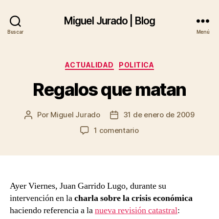
Miguel Jurado | Blog
Buscar
Menú
Categorías
ACTUALIDAD
POLITICA
Regalos que matan
Por
Miguel Jurado
31 de enero de 2009
Autor
Fecha
de
de
en
1 comentario
la
la
Regalos
entrada
entrada
que
matan
Ayer Viernes, Juan Garrido Lugo, durante su
intervención en la
charla sobre la crisis económica
haciendo referencia a la
nueva revisión catastral
: