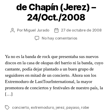
de Chapín (Jerez) –
24/Oct./2008
Por
Miguel Jurado
27 de octubre de 2008
Autor
Fecha
de
de
en
No hay comentarios
la
la
Extremoduro
entrada
entrada
–
Aledaños
Ya no es la banda de rock que presentaba sus nuevos
de
discos en la casa de okupas del barrio ni la banda, cuyo
Chapín
cantante, podía dejar plantado a un buen grupo de
(Jerez)
seguidores en mitad de un concierto. Ahora son los
–
Extremoduro de LastTourInternational, la mayor
24/Oct./2008
promotora de conciertos y festivales de nuestro país, la
[…]
concierto
,
extremoduro
,
jerez
,
payaso
,
robe
Etiquetas