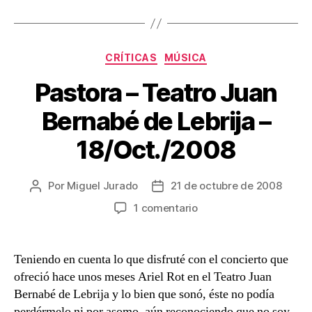
Categorías
CRÍTICAS
MÚSICA
Pastora – Teatro Juan
Bernabé de Lebrija –
18/Oct./2008
Por
Miguel Jurado
21 de octubre de 2008
Autor
Fecha
de
de
en
1 comentario
la
la
Pastora
entrada
entrada
–
Teatro
Teniendo en cuenta lo que disfruté con el concierto que
Juan
ofreció hace unos meses Ariel Rot en el Teatro Juan
Bernabé
Bernabé de Lebrija y lo bien que sonó, éste no podía
de
perdérmelo ni por asomo, aún reconociendo que no soy