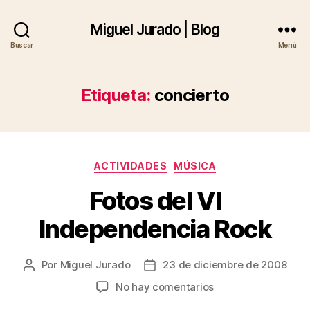
Miguel Jurado | Blog
Buscar
Menú
Etiqueta:
concierto
Categorías
ACTIVIDADES
MÚSICA
Fotos del VI
Independencia Rock
Por
Miguel Jurado
23 de diciembre de 2008
Autor
Fecha
de
de
en
No hay comentarios
la
la
Fotos