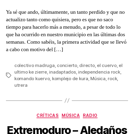
entrada
entrada
del
VI
Ya sé que ando, últimamente, un tanto perdido y que no
Independencia
actualizo tanto como quisiera, pero es que no saco
Rock
tiempo para hacerlo más a menudo, a pesar de todo lo
que ha ocurrido en nuestro municipio en las últimas dos
semanas. Como sabéis, la primera actividad que se llevó
a cabo con motivo del […]
colectivo madruga
,
concierto
,
directo
,
el cuervo
,
el
ultimo ke zierre
,
inadaptados
,
independencia rock
,
Etiquetas
komando kuervo
,
komplejo de kura
,
Música
,
rock
,
utrera
Categorías
CRÍTICAS
MÚSICA
RADIO
Extremoduro – Aledaños