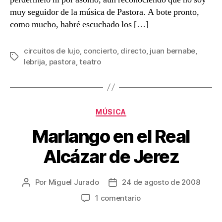
Lebrija
muy seguidor de la música de Pastora. A bote pronto,
–
como mucho, habré escuchado los […]
18/Oct./2008
circuitos de lujo
,
concierto
,
directo
,
juan bernabe
,
Etiquetas
lebrija
,
pastora
,
teatro
Categorías
MÚSICA
Marlango en el Real
Alcázar de Jerez
Por
Miguel Jurado
24 de agosto de 2008
Autor
Fecha
de
de
en
1 comentario
la
la
Marlango
entrada
entrada
en