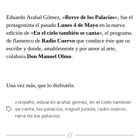
cielo
también
se
Eduardo Arahal Gómez, «
Rerre de los Palacios
«, fue el
canta:
protagonista el pasado
Lunes 4 de Mayo
en la nueva
Eduardo
edición de «
En el cielo también se canta
«, el programa
Arahal
de flamenco de
Radio Cuervo
que conduce éste que os
Gómez
escribe y donde, amablemente y por amor al arte,
«Rerre
colabora
Don Manuel Olmo
.
de
los
Palacios»
Una vez más, que lo disfrutéis.
coripeño
,
eduardo arahal gomez
,
en el cielo tambien
se canta
,
los palacios
,
miguel jurado
,
radio cuervo
,
Etiquetas
rerre de los palacios