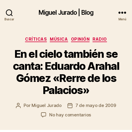
Miguel Jurado | Blog
Buscar
Menú
Categorías
CRÍTICAS
MÚSICA
OPINIÓN
RADIO
En el cielo también se
canta: Eduardo Arahal
Gómez «Rerre de los
Palacios»
Por
Miguel Jurado
7 de mayo de 2009
Autor
Fecha
de
de
en
No hay comentarios
la
la
En
entrada
entrada
el