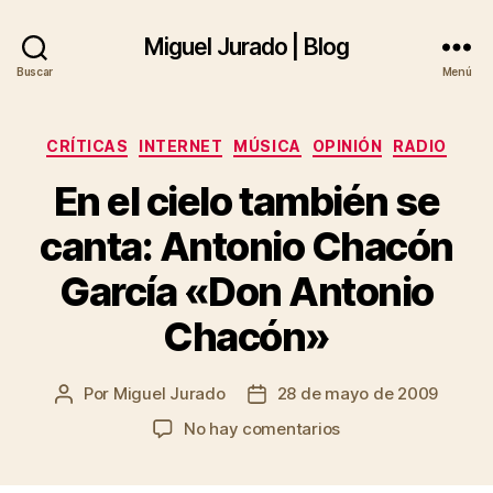
Miguel Jurado | Blog
Buscar
Menú
Categorías
CRÍTICAS
INTERNET
MÚSICA
OPINIÓN
RADIO
En el cielo también se
canta: Antonio Chacón
García «Don Antonio
Chacón»
Por
Miguel Jurado
28 de mayo de 2009
Autor
Fecha
de
de
en
No hay comentarios
la
la
En
entrada
entrada
el