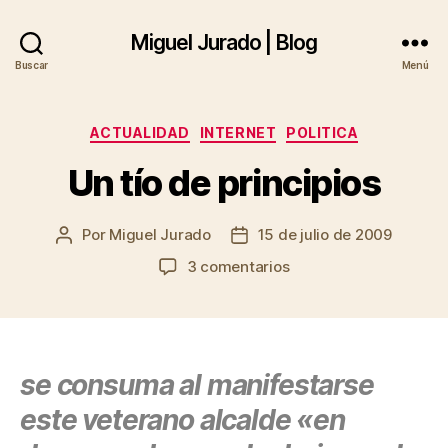
Miguel Jurado | Blog
Buscar
Menú
Categorías
ACTUALIDAD
INTERNET
POLITICA
Un tío de principios
Por
Miguel Jurado
15 de julio de 2009
Autor
Fecha
de
de
en
3 comentarios
la
la
Un
entrada
entrada
tío
de
principios
se consuma al manifestarse
este veterano alcalde «en