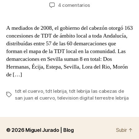
de
de
en
4 comentarios
la
la
Tengo
entrada
entrada
una
pregunta
A mediados de 2008, el gobierno del cabezón otorgó 163
para
concesiones de TDT de ámbito local a toda Andalucía,
usted
distribuídas entre 57 de las 60 demarcaciones que
forman el mapa de la TDT local en la comunidad. Las
demarcaciones en Sevilla suman 8 en total: Dos
Hermanas, Écija, Estepa, Sevilla, Lora del Rio, Morón
de […]
tdt el cuervo
,
tdt lebrija
,
tdt lebrija las cabezas de
Etiquetas
san juan el cuervo
,
television digital terrestre lebrija
© 2026
Miguel Jurado | Blog
Subir
↑