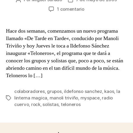
de
de
en
1 comentario
la
la
Hoy
entrada
entrada
Jueves
comienza
Hace dos semanas, comenzamos un nuevo programa
«Teloneros»
llamado «De Tarde en Tarde«, conducido por Manoli
en
Triviño y hoy Jueves le toca a Ildefonso Sánchez
Radio
inaugurar «Teloneros«, el programa que te dará a
Cuervo
conocer los grupos y solistas que, poco a poco, se están
abriendo camino en el tan difícil mundo de la música.
Teloneros lo […]
colaboradores
,
grupos
,
ildefonso sanchez
,
kaos
,
la
linterna magica
,
manoli triviño
,
myspace
,
radio
Etiquetas
cuervo
,
rock
,
solistas
,
teloneros