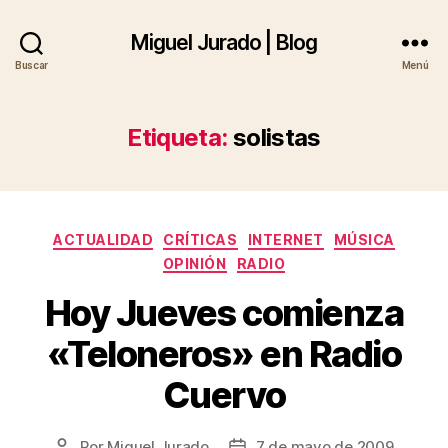
Miguel Jurado | Blog
Buscar
Menú
Etiqueta:
solistas
Categorías
ACTUALIDAD
CRÍTICAS
INTERNET
MÚSICA
OPINIÓN
RADIO
Hoy Jueves comienza
«Teloneros» en Radio
Cuervo
Por
Miguel Jurado
7 de mayo de 2009
Autor
Fecha