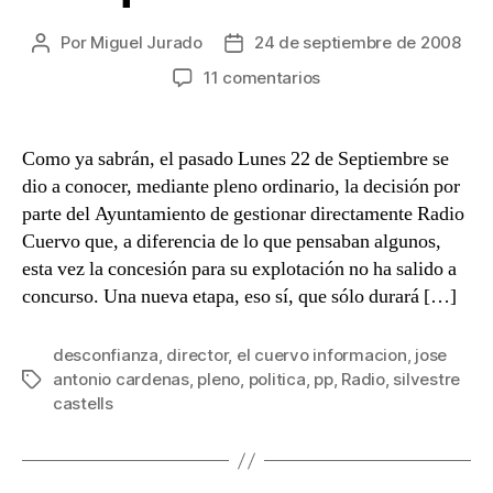
Por
Miguel Jurado
24 de septiembre de 2008
Autor
Fecha
de
de
en
11 comentarios
la
la
Y
entrada
entrada
los
hay
Como ya sabrán, el pasado Lunes 22 de Septiembre se
que
dio a conocer, mediante pleno ordinario, la decisión por
no
parte del Ayuntamiento de gestionar directamente Radio
se
Cuervo que, a diferencia de lo que pensaban algunos,
quieren
esta vez la concesión para su explotación no ha salido a
enterar
concurso. Una nueva etapa, eso sí, que sólo durará […]
desconfianza
,
director
,
el cuervo informacion
,
jose
antonio cardenas
,
pleno
,
politica
,
pp
,
Radio
,
silvestre
Etiquetas
castells