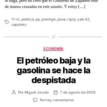
lo haga, pero no creo que el Gobierno de Zapatero esté
identificación
de manos cruzadas en este asunto. Y estoy […]
de
cadáveres
del
11-m
,
politica
,
pp
,
prestige
,
psoe
,
rajoy
,
yak-42
,
Yak-
Etiquetas
zapatero
42
Categorías
ECONOMÍA
El petróleo baja y la
gasolina se hace la
despistada
Por
Miguel Jurado
7 de agosto de 2008
Autor
Fecha
de
de
en
No hay comentarios
la
la
El