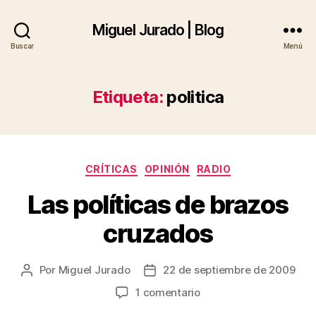
Miguel Jurado | Blog
Buscar
Menú
Etiqueta:
politica
Categorías
CRÍTICAS
OPINIÓN
RADIO
Las políticas de brazos
cruzados
Por
Miguel Jurado
22 de septiembre de 2009
Autor
Fecha
de
de
en
1 comentario
la
la
Las