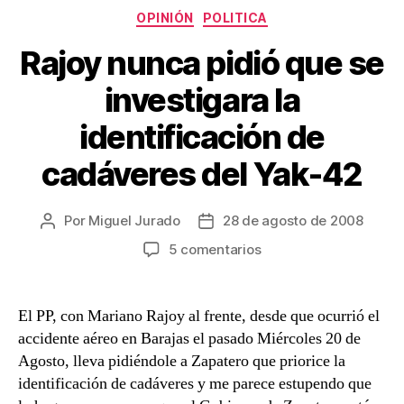
Categorías
OPINIÓN
POLITICA
Rajoy nunca pidió que se
investigara la
identificación de
cadáveres del Yak-42
Por
Miguel Jurado
28 de agosto de 2008
Autor
Fecha
de
de
en
5 comentarios
la
la
Rajoy
entrada
entrada
nunca
pidió
El PP, con Mariano Rajoy al frente, desde que ocurrió el
que
accidente aéreo en Barajas el pasado Miércoles 20 de
se
Agosto, lleva pidiéndole a Zapatero que priorice la
investigara
identificación de cadáveres y me parece estupendo que
la