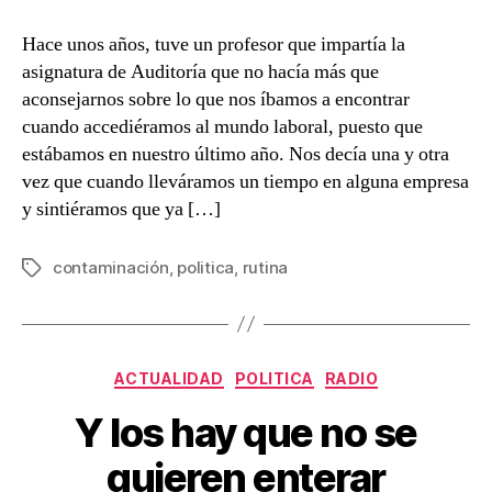
entrada
entrada
políticas
de
Hace unos años, tuve un profesor que impartía la
brazos
asignatura de Auditoría que no hacía más que
cruzados
aconsejarnos sobre lo que nos íbamos a encontrar
cuando accediéramos al mundo laboral, puesto que
estábamos en nuestro último año. Nos decía una y otra
vez que cuando lleváramos un tiempo en alguna empresa
y sintiéramos que ya […]
contaminación
,
politica
,
rutina
Etiquetas
Categorías
ACTUALIDAD
POLITICA
RADIO
Y los hay que no se
quieren enterar