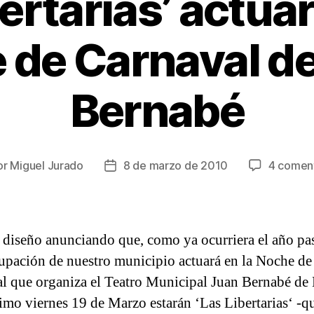
bertarias’ actuar
 de Carnaval de
Bernabé
or
Miguel Jurado
8 de marzo de 2010
4 coment
r
Fecha
de
la
ada
entrada
 diseño anunciando que, como ya ocurriera el año pa
upación de nuestro municipio actuará en la Noche de
l que organiza el Teatro Municipal Juan Bernabé de 
imo viernes 19 de Marzo estarán ‘Las Libertarias‘ -q