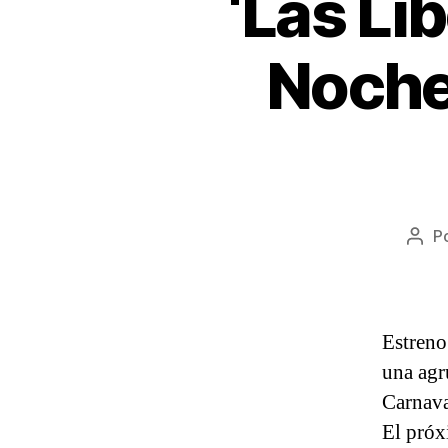
‘Las Li
Noche
P
Auto
de
la
entr
Estreno
una agr
Carnava
El próx