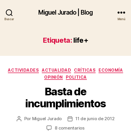
Miguel Jurado | Blog
Buscar
Menú
Etiqueta:
life+
Categorías
ACTIVIDADES
ACTUALIDAD
CRÍTICAS
ECONOMÍA
OPINIÓN
POLITICA
Basta de
incumplimientos
Por
Miguel Jurado
11 de junio de 2012
Autor
Fecha
de
de
en
8 comentarios