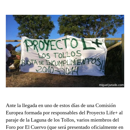
la
la
Basta
entrada
entrada
de
incumplimientos
Ante la llegada en uno de estos días de una Comisión
Europea formada por responsables del Proyecto Life+ al
paraje de la Laguna de los Tollos, varios miembros del
Foro por El Cuervo (que será presentado oficialmente en