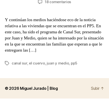
en
18 comentarios
la
la
Juan
entrada
entrada
y
Medio
Y continúan los medios haciéndose eco de la noticia
también
relativa a las viviendas que se encuentran en el PP5. En
se
este caso, ha sido el programa de Canal Sur, presentado
interesa
por Juan y Medio, quien se ha interesado por la situación
por
en la que se encuentran las familias que esperan a que le
el
entreguen las […]
PP5
de
El
canal sur
,
el cuervo
,
juan y medio
,
pp5
Etiquetas
Cuervo
© 2026
Miguel Jurado | Blog
Subir
↑