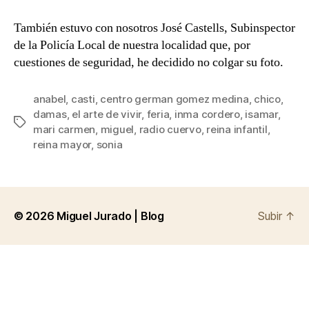
entrada
entrada
día
de
También estuvo con nosotros José Castells, Subinspector
Feria
de la Policía Local de nuestra localidad que, por
en
cuestiones de seguridad, he decidido no colgar su foto.
Radio
Cuervo
anabel
,
casti
,
centro german gomez medina
,
chico
,
damas
,
el arte de vivir
,
feria
,
inma cordero
,
isamar
,
Etiquetas
mari carmen
,
miguel
,
radio cuervo
,
reina infantil
,
reina mayor
,
sonia
© 2026
Miguel Jurado | Blog
Subir
↑