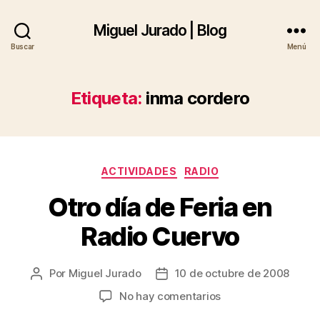
Miguel Jurado | Blog
Buscar
Menú
Etiqueta:
inma cordero
Categorías
ACTIVIDADES
RADIO
Otro día de Feria en
Radio Cuervo
Por
Miguel Jurado
10 de octubre de 2008
Autor
Fecha
de
de
en
No hay comentarios
la
la
Otro