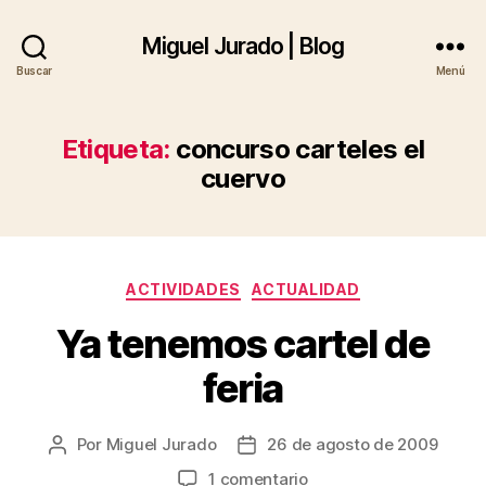
Miguel Jurado | Blog
Buscar
Menú
Etiqueta:
concurso carteles el
cuervo
Categorías
ACTIVIDADES
ACTUALIDAD
Ya tenemos cartel de
feria
Por
Miguel Jurado
26 de agosto de 2009
Autor
Fecha
de
de
en
1 comentario