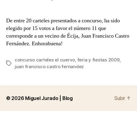
la
la
Ya
entrada
entrada
tenemos
cartel
De entre 20 carteles presentados a concurso, ha sido
de
elegido por 15 votos a favor el número 11 que
feria
corresponde a un vecino de Écija, Juan Francisco Castro
Fernández. Enhorabuena!
concurso carteles el cuervo
,
feria y fiestas 2009
,
Etiquetas
juan francisco castro fernandez
© 2026
Miguel Jurado | Blog
Subir
↑