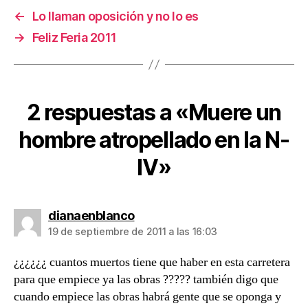
←
Lo llaman oposición y no lo es
→
Feliz Feria 2011
2 respuestas a «Muere un
hombre atropellado en la N-
IV»
dice:
dianaenblanco
19 de septiembre de 2011 a las 16:03
¿¿¿¿¿¿ cuantos muertos tiene que haber en esta carretera
para que empiece ya las obras ????? también digo que
cuando empiece las obras habrá gente que se oponga y