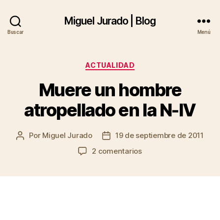
Miguel Jurado | Blog
Buscar
Menú
Categorías
ACTUALIDAD
Muere un hombre
atropellado en la N-IV
Por
Miguel Jurado
19 de septiembre de 2011
Autor
Fecha
de
de
en
2 comentarios
la
la
Muere
entrada
entrada
un
hombre
atropellado
en
la