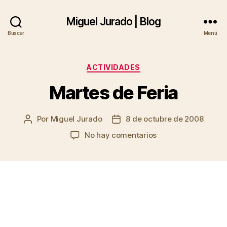
Miguel Jurado | Blog
Buscar
Menú
Categorías
ACTIVIDADES
Martes de Feria
Por
Miguel Jurado
8 de octubre de 2008
Autor
Fecha
de
de
en
No hay comentarios
la
la
Martes
entrada
entrada
de
Feria