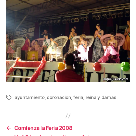
ayuntamiento
,
coronacion
,
feria
,
reina y damas
Etiquetas
←
Comienza la Feria 2008