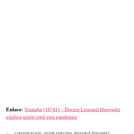
con
los
virus
de
ordenador…
Enlace
:
Youtube (10’41) – Doctor Leonard Horowitz
explica quién creó esta pandemia
conspiracion
,
gripe porcina
,
leonard horowitz
,