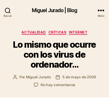
Miguel Jurado | Blog
Buscar
Menú
Categorías
ACTUALIDAD
CRÍTICAS
INTERNET
Lo mismo que ocurre
con los virus de
ordenador…
Por
Miguel Jurado
5 de mayo de 2009
Autor
Fecha
de
de
en
No hay comentarios
la
la
Lo
entrada
entrada
mismo
que
ocurre