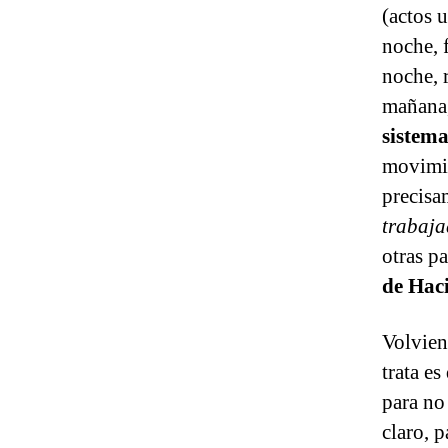
(actos 
noche, f
noche, 
mañana, 
sistema
movimie
precisa
trabaja
otras p
de Hac
Volvien
trata e
para no 
claro, 