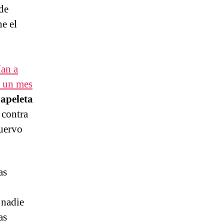
de
ne el
ían a
o un mes
apeleta
, contra
uervo
as
 nadie
as