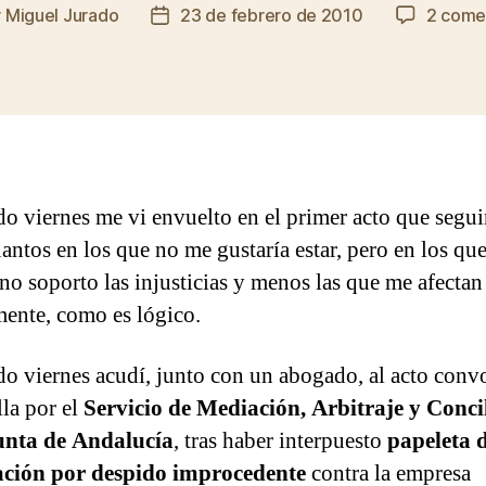
r
Miguel Jurado
23 de febrero de 2010
2 come
Fecha
de
la
da
entrada
do viernes me vi envuelto en el primer acto que segui
antos en los que no me gustaría estar, pero en los que
no soporto las injusticias y menos las que me afectan
mente, como es lógico.
do viernes acudí, junto con un abogado, al acto con
lla por el
Servicio de Mediación, Arbitraje y Conci
unta de Andalucía
, tras haber interpuesto
papeleta 
iación por despido improcedente
contra la empresa