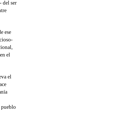
 del ser
ntre
de ese
cioso-
ional,
en el
eva el
ace
anía
n pueblo