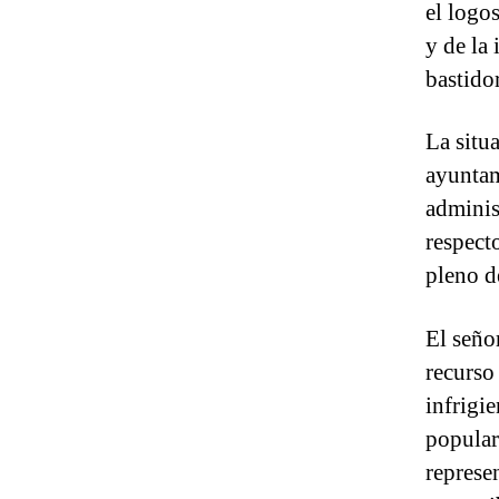
el logo
y de la
bastido
La situ
ayuntam
adminis
respecto
pleno d
El señor
recurso
infrigi
popular
represe