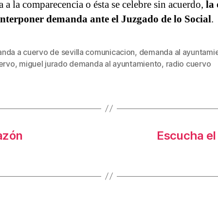
ta a la comparecencia o ésta se celebre sin acuerdo,
la
interponer demanda ante el Juzgado de lo Social
.
nda a cuervo de sevilla comunicacion
,
demanda al ayuntami
s
uervo
,
miguel jurado demanda al ayuntamiento
,
radio cuervo
azón
Escucha el