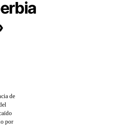
erbia
»
ncia de
del
caído
do por