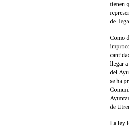
tienen 
represe
de lleg
Como di
improce
cantida
llegar 
del Ayu
se ha p
Comunic
Ayuntam
de Utre
La ley l