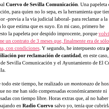
pal
Cuervo de Sevilla Comunicación
. Una papeleta 
ción, para quien no lo sepa, es la herramienta que tie
or -previa a la vía judicial laboral- para reclamar a la
 lo que estima que es suyo. En mi caso, primero he
esto la papeleta por despido improcente, porque
volv
me un contrato de 3 meses que, finalmente era de sól
ma, con condiciones
. Y segundo, he interpuesto otra
p
iliación por reclamación de cantidad
, en este caso
de Sevilla Comunicación y el Ayuntamiento de El C
la.
 todo este tiempo, he realizado
un montonazo
de hor
que no me han sido compensadas económicamente ni
adas con tiempo libre. Horas extras que, al no haber
bajando en
Radio Cuervo
salvo yo, tenía que cubrirl