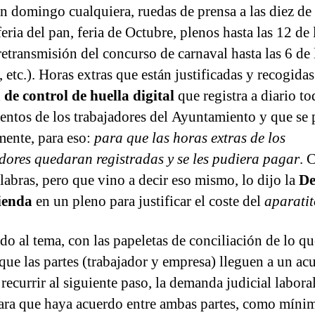
un domingo cualquiera, ruedas de prensa a las diez de 
eria del pan, feria de Octubre, plenos hasta las 12 de 
retransmisión del concurso de carnaval hasta las 6 de 
etc.). Horas extras que están justificadas y recogidas
 de control de huella digital
que registra a diario to
ntos de los trabajadores del Ayuntamiento y que se 
mente, para eso:
para que las horas extras de los
dores quedaran registradas y se les pudiera pagar
. 
alabras, pero que vino a decir eso mismo, lo dijo la
De
ienda
en un pleno para justificar el coste del
aparatit
do al tema, con las papeletas de conciliación de lo qu
s que las partes (trabajador y empresa) lleguen a un ac
recurrir al siguiente paso, la demanda judicial labora
para que haya acuerdo entre ambas partes, como míni