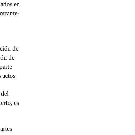
gados en
ortante-
ación de
ión de
parte
 actos
 del
erto, es
artes