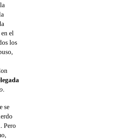
la
la
la
 en el
dos los
puso,
Con
legada
o
.
e se
uerdo
l. Pero
mo,