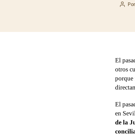
Po
Autor
de
la
entra
El pasa
otros cu
porque 
directa
El pasa
en Sevi
de la J
concil