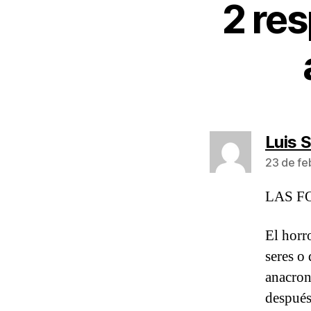
2 re
Luis 
23 de fe
LAS F
El horr
seres o
anacron
después