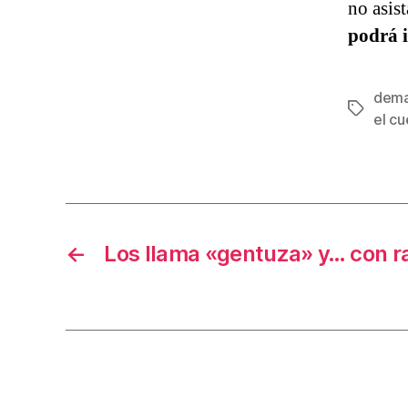
no asis
podrá 
dema
Etiqueta
el c
←
Los llama «gentuza» y… con r