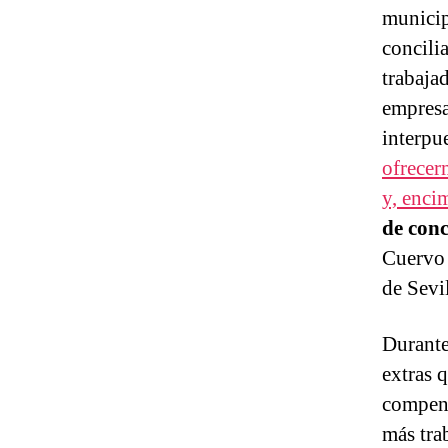
munici
concilia
trabajad
empresa
interpu
ofrecer
y, enci
de conc
Cuervo 
de Sevil
Durante
extras 
compens
más tra