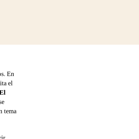
os. En
ta el
El
se
un tema
ir