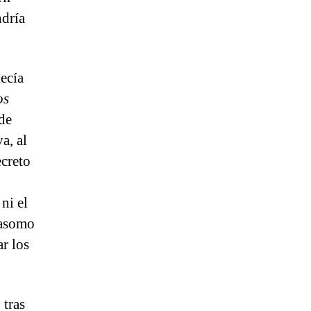
ndría
lecía
os
 de
a, al
ecreto
ni el
 asomo
ar los
 tras