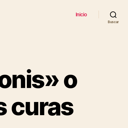
Inicio
Buscar
ionis» o
s curas