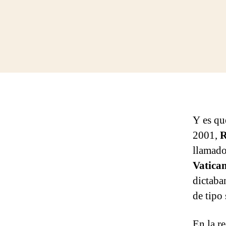
Y es qu
2001,
R
llamado
Vatica
dictaba
de tipo
En la r