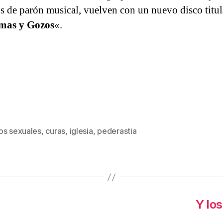
os de parón musical, vuelven con un nuevo disco titu
mas y Gozos
«.
os sexuales
,
curas
,
iglesia
,
pederastia
s
Y lo