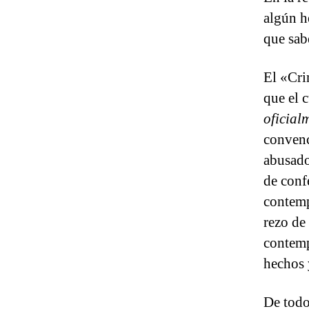
algún h
que sab
El «Cri
que el 
oficial
convence
abusado
de conf
contemp
rezo de
contemp
hechos 
De todo