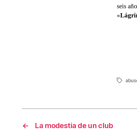
seis añ
«
Lágri
abus
Etiqueta
←
La modestia de un club