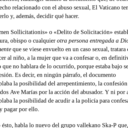
echo relacionado con el abuso sexual, El Vaticano te
erlo y, además, decidir qué hacer.
men Sollicitationis» o «Delito de Solicitación» estab
cura, obispo o cualquier
otra persona entregada a Di
mente
que se viese envuelto en un caso sexual, tratara
r al niño, a la mujer que va a confesar o, en definitiv
 que no hablara de lo ocurrido, porque estaba bajo s
esión. Es decir, en ningún párrafo, el documento
laba la posibilidad del arrepentimiento, la confesión 
 dos Ave Marías por la acción del abusador. Y ni por
laba la posibilidad de acudir a la policía para confes
y pagar por ello.
 ésto, habla lo nuevo del grupo vallekano Ska-P que,