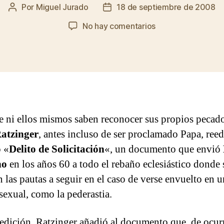
Por
Miguel Jurado
18 de septiembre de 2008
Autor
Fecha
de
de
en
No hay comentarios
la
la
«Crimen
entrada
entrada
Sollicitationis»
o
la
hipocresía
de
los
e ni ellos mismos saben reconocer sus propios pecad
curas
atzinger
, antes incluso de ser proclamado Papa, reedi
 «
Delito de Solicitación
«, un documento que envió
no
en los años 60 a todo el rebaño eclesiástico donde 
n las pautas a seguir en el caso de verse envuelto en 
 sexual, como la pederastia.
eedición, Ratzinger añadió al documento que, de ocurr