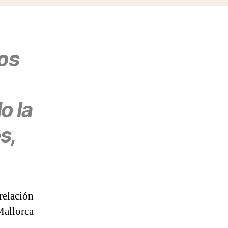
dos
o la
s,
relación
Mallorca