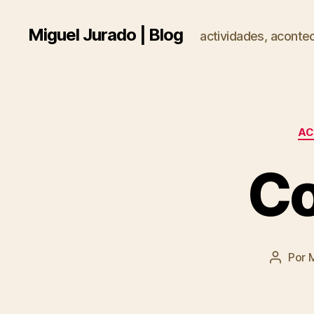
Miguel Jurado | Blog
actividades, acontec
AC
Co
Por
M
Autor
de
la
entrad