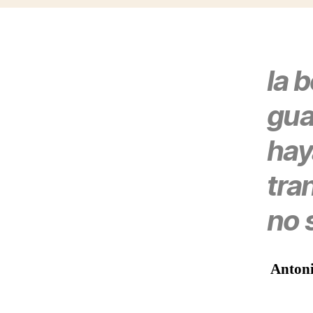
la 
gua
hay
tra
no 
Antoni