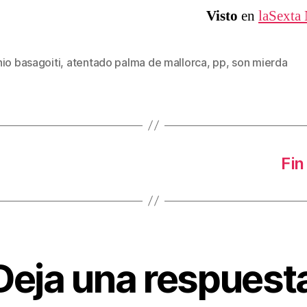
Visto
en
laSexta 
io basagoiti
,
atentado palma de mallorca
,
pp
,
son mierda
s
Fin
Deja una respuest