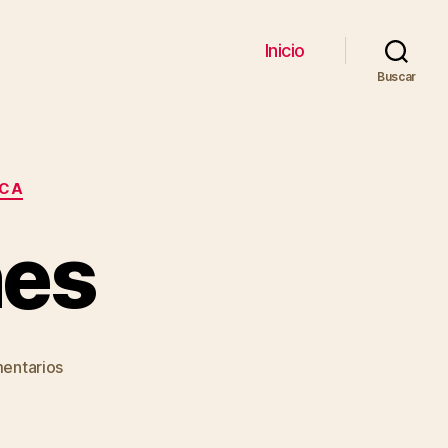
Inicio
Buscar
ICA
nes
en
entarios
Con
dos
cojones