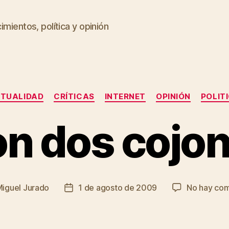
imientos, política y opinión
Categorías
TUALIDAD
CRÍTICAS
INTERNET
OPINIÓN
POLIT
n dos cojo
iguel Jurado
1 de agosto de 2009
No hay com
Fecha
de
la
a
entrada