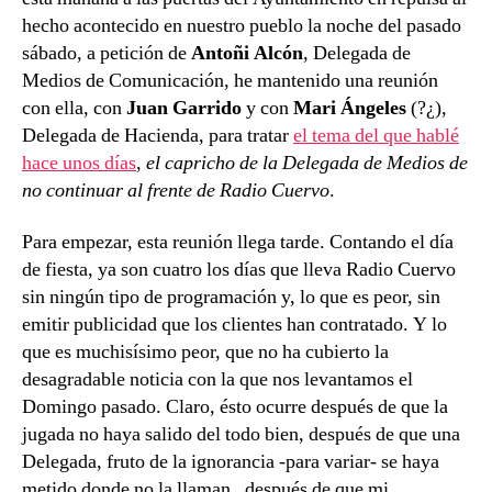
limosnas
hecho acontecido en nuestro pueblo la noche del pasado
sábado, a petición de
Antoñi Alcón
, Delegada de
Medios de Comunicación, he mantenido una reunión
con ella, con
Juan Garrido
y con
Mari Ángeles
(?¿),
Delegada de Hacienda, para tratar
el tema del que hablé
hace unos días
,
el capricho de la Delegada de Medios
de
no continuar al frente de Radio Cuervo
.
Para empezar, esta reunión llega tarde. Contando el día
de fiesta, ya son cuatro los días que lleva Radio Cuervo
sin ningún tipo de programación y, lo que es peor, sin
emitir publicidad que los clientes han contratado. Y lo
que es muchisísimo peor, que no ha cubierto la
desagradable noticia con la que nos levantamos el
Domingo pasado. Claro, ésto ocurre después de que la
jugada no haya salido del todo bien, después de que una
Delegada, fruto de la ignorancia -para variar- se haya
metido donde no la llaman, después de que mi