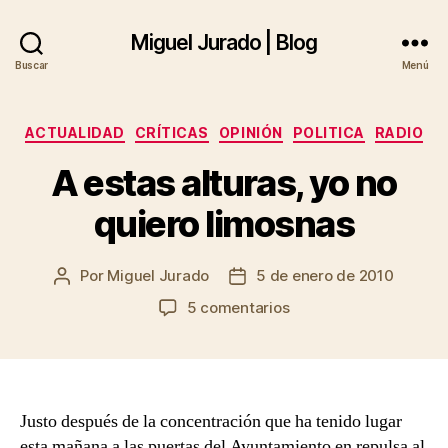
Miguel Jurado | Blog
Buscar
Menú
Categorías
ACTUALIDAD
CRÍTICAS
OPINIÓN
POLITICA
RADIO
A estas alturas, yo no
quiero limosnas
Por
Miguel Jurado
5 de enero de 2010
Autor
Fecha
de
de
en
5 comentarios
la
la
A
entrada
entrada
estas
alturas,
yo
no
Justo después de la concentración que ha tenido lugar
quiero
esta mañana a las puertas del Ayuntamiento en repulsa al